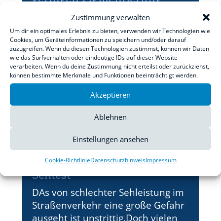
extrem empfindlich gegen
Zustimmung verwalten
Licht
Um dir ein optimales Erlebnis zu bieten, verwenden wir Technologien wie
Ein Phänomen, das fast jeder
Cookies, um Geräteinformationen zu speichern und/oder darauf
zuzugreifen. Wenn du diesen Technologien zustimmst, können wir Daten
kennt: Alle Babys haben blaue
wie das Surfverhalten oder eindeutige IDs auf dieser Website
Augen. Doch bei vielen Säuglingen
verarbeiten. Wenn du deine Zustimmung nicht erteilst oder zurückziehst,
können bestimmte Merkmale und Funktionen beeinträchtigt werden.
sind die Augen nicht wirklich blau,
sondern nur so hell, dass sie
Akzeptieren
hellblau erscheinen.Das
berichten...
Ablehnen
Einstellungen ansehen
Cookie-Richtlinie
Datenschutzhinweis
Impressum
Ab 25 von Zeit zu Zeit zum
Sehtest
DAs von schlechter Sehleistung im
Straßenverkehr eine große Gefahr
ausgeht ist unstrittig.Doch vielen