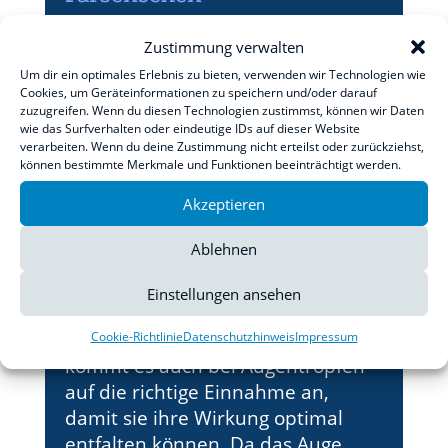
Das gesunde Auge kann bei
Zustimmung verwalten
Helligkeit etwa 150 Farbtöne
Um dir ein optimales Erlebnis zu bieten, verwenden wir Technologien wie
unterscheiden. Doch acht von 100
Cookies, um Geräteinformationen zu speichern und/oder darauf
Männern und eine von 200 Frauen
zuzugreifen. Wenn du diesen Technologien zustimmst, können wir Daten
wie das Surfverhalten oder eindeutige IDs auf dieser Website
kennen einige Farben nur vom
verarbeiten. Wenn du deine Zustimmung nicht erteilst oder zurückziehst,
Hörensagen.Experten des
können bestimmte Merkmale und Funktionen beeinträchtigt werden.
Deutschen Grünen Kreuzes...
Akzeptieren
Ablehnen
So tropfen Sie Augentropfen
Einstellungen ansehen
richtig
Wie bei jeder anderen Medizin
Cookie-Richtlinie
Datenschutzhinweis
Impressum
kommt es auch bei Augentropfen
auf die richtige Einnahme an,
damit sie ihre Wirkung optimal
entfalten können. Da das Auge