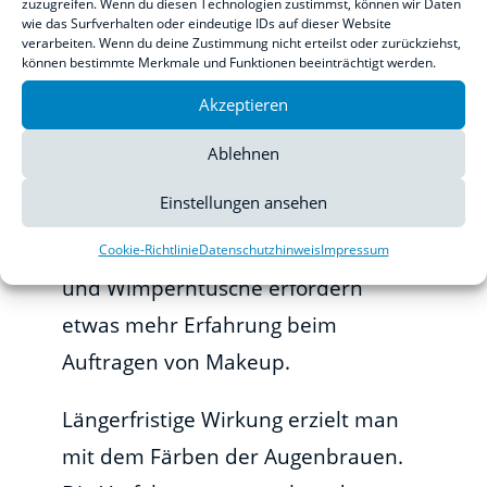
zuzugreifen. Wenn du diesen Technologien zustimmst, können wir Daten
wie das Surfverhalten oder eindeutige IDs auf dieser Website
Die Methode der Wahl hängt von der
verarbeiten. Wenn du deine Zustimmung nicht erteilst oder zurückziehst,
gewünschten Wirkung ab. Will man
können bestimmte Merkmale und Funktionen beeinträchtigt werden.
nur vorübergehend seine
Akzeptieren
Augenbrauen betonen, so wird man
Ablehnen
mit dem üblichen Makeup arbeiten.
Einstellungen ansehen
Sehr einfach zu handhaben ist der
Augenbrauenstift. Lidschattenpuder
Cookie-Richtlinie
Datenschutzhinweis
Impressum
und Wimperntusche erfordern
etwas mehr Erfahrung beim
Auftragen von Makeup.
Längerfristige Wirkung erzielt man
mit dem Färben der Augenbrauen.