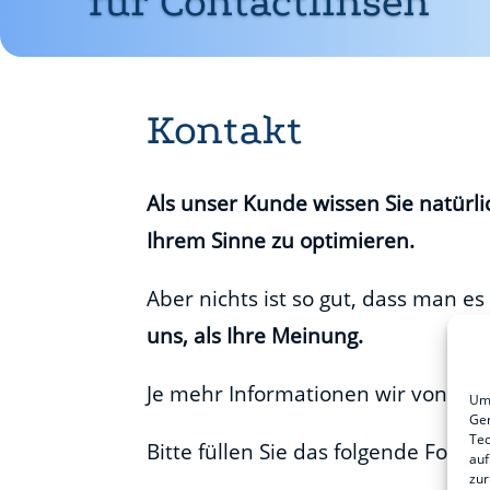
für Contactlinsen
Kontakt
Als unser Kunde wissen Sie natürli
Ihrem Sinne zu optimieren.
Aber nichts ist so gut, dass man e
uns, als Ihre Meinung.
Je mehr Informationen wir von Ih
Um 
Ger
Tec
Bitte füllen Sie das folgende Form
auf
zur