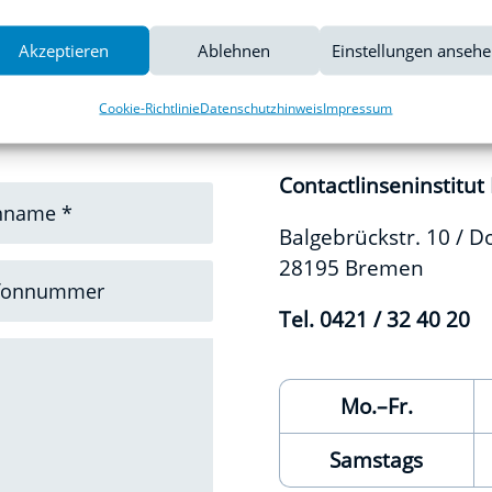
Akzeptieren
Ablehnen
Einstellungen anseh
 – schnell
Wir sind für 
Cookie-Richtlinie
Datenschutzhinweis
Impressum
Contactlinseninstitut 
Balgebrückstr. 10 / 
28195 Bremen
Tel. 0421 / 32 40 20
Mo.–Fr.
Samstags