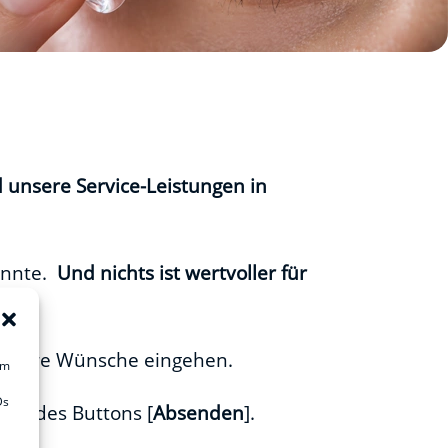
d unsere Service-Leistungen in
önnte.
Und nichts ist wertvoller für
uf Ihre Wünsche eingehen.
um
Ds
ken des Buttons [
Absenden
].