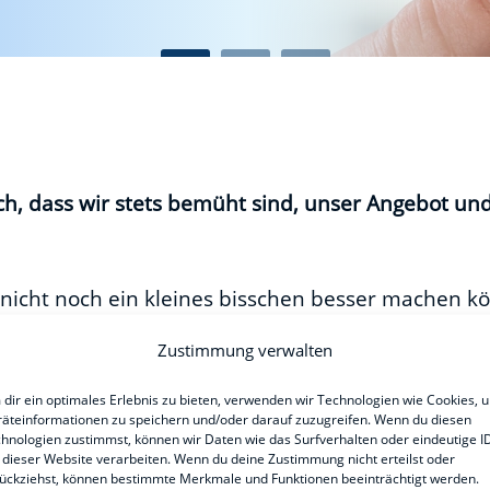
ch, dass wir stets bemüht sind, unser Angebot un
s nicht noch ein kleines bisschen besser machen k
Zustimmung verwalten
nen bekommen, desto besser können wir künftig a
dir ein optimales Erlebnis zu bieten, verwenden wir Technologien wie Cookies, 
äteinformationen zu speichern und/oder darauf zuzugreifen. Wenn du diesen
hnologien zustimmst, können wir Daten wie das Surfverhalten oder eindeutige I
ular vollständig aus und versenden es durch Anklic
 dieser Website verarbeiten. Wenn du deine Zustimmung nicht erteilst oder
ückziehst, können bestimmte Merkmale und Funktionen beeinträchtigt werden.