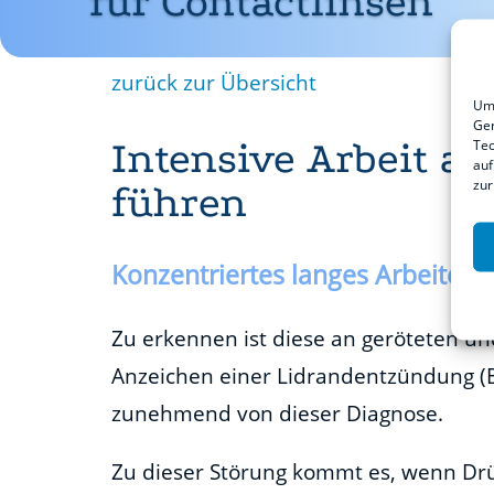
für Contactlinsen
zurück zur Übersicht
Um 
Ger
Intensive Arbeit a
Tec
auf
zur
führen
Konzentriertes langes Arbeiten 
Zu erkennen ist diese an geröteten un
Anzeichen einer Lidrandentzündung
(
zunehmend von dieser Diagnose.
Zu dieser Störung kommt es, wenn Drü