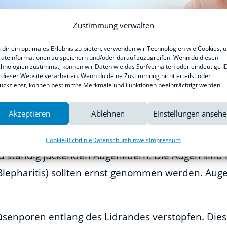
Zustimmung verwalten
dir ein optimales Erlebnis zu bieten, verwenden wir Technologien wie Cookies, 
äteinformationen zu speichern und/oder darauf zuzugreifen. Wenn du diesen
m Bildschirm kann zu Li
hnologien zustimmst, können wir Daten wie das Surfverhalten oder eindeutige I
 dieser Website verarbeiten. Wenn du deine Zustimmung nicht erteilst oder
ückziehst, können bestimmte Merkmale und Funktionen beeinträchtigt werden.
Akzeptieren
Ablehnen
Einstellungen anseh
am Bildschirm führt bei vielen Menschen z
Cookie-Richtlinie
Datenschutzhinweis
Impressum
d ständig juckenden Augenlidern. Die Augen sind m
Blepharitis) sollten ernst genommen werden. Aug
senporen entlang des Lidrandes verstopfen. Dies