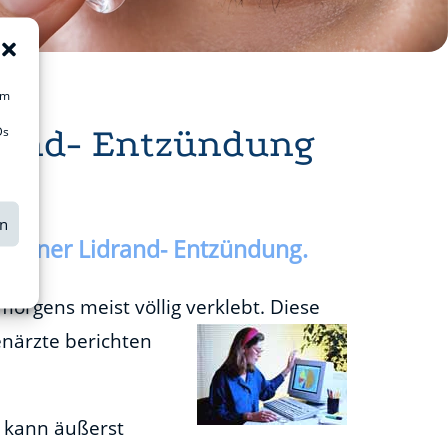
um
drand- Entzündung
Ds
en
u einer Lidrand- Entzündung.
orgens meist völlig verklebt. Diese
enärzte berichten
 kann äußerst