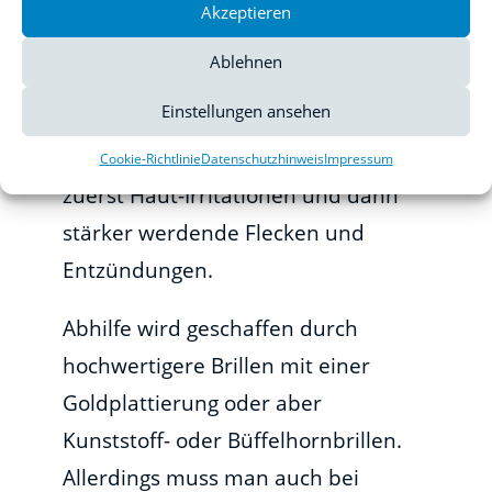
vor. Bei nicht korrekt angepassten
Akzeptieren
Brillenbügeln beispielsweise
Ablehnen
entsteht nach einer gewissen Zeit
Einstellungen ansehen
Kontakt zwischen dem Rohmaterial
und der Haut. Das Ergebnis sind
Cookie-Richtlinie
Datenschutzhinweis
Impressum
zuerst Haut-Irritationen und dann
stärker werdende Flecken und
Entzündungen.
Abhilfe wird geschaffen durch
hochwertigere Brillen mit einer
Goldplattierung oder aber
Kunststoff- oder Büffelhornbrillen.
Allerdings muss man auch bei