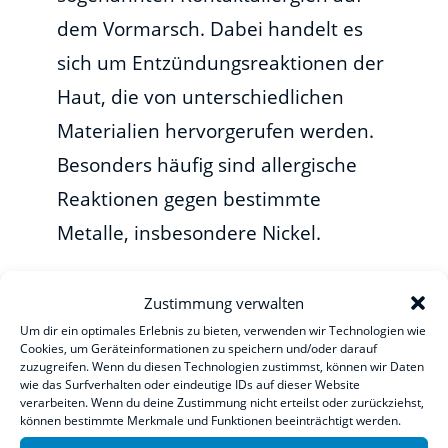
dem Vormarsch. Dabei handelt es
sich um Entzündungsreaktionen der
Haut, die von unterschiedlichen
Materialien hervorgerufen werden.
Besonders häufig sind allergische
Reaktionen gegen bestimmte
Metalle, insbesondere Nickel.
Sie entstehen, wenn die Haut mit
Zustimmung verwalten
Nickel oder Nickel-Legierungen in
Um dir ein optimales Erlebnis zu bieten, verwenden wir Technologien wie
Cookies, um Geräteinformationen zu speichern und/oder darauf
Berührung kommt. In preiswerten
zuzugreifen. Wenn du diesen Technologien zustimmst, können wir Daten
Brillengestellen kommen
wie das Surfverhalten oder eindeutige IDs auf dieser Website
verarbeiten. Wenn du deine Zustimmung nicht erteilst oder zurückziehst,
Nickel-/Kupfer-Legierungen häufig
können bestimmte Merkmale und Funktionen beeinträchtigt werden.