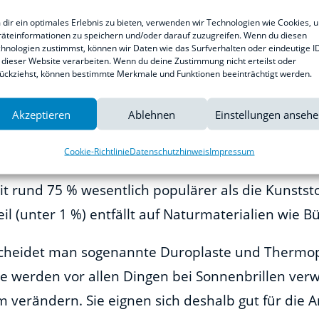
dir ein optimales Erlebnis zu bieten, verwenden wir Technologien wie Cookies, 
äteinformationen zu speichern und/oder darauf zuzugreifen. Wenn du diesen
hnologien zustimmst, können wir Daten wie das Surfverhalten oder eindeutige I
 dieser Website verarbeiten. Wenn du deine Zustimmung nicht erteilst oder
ückziehst, können bestimmte Merkmale und Funktionen beeinträchtigt werden.
Akzeptieren
Ablehnen
Einstellungen anseh
cheidet man nach Metall- und Kunststofff
Cookie-Richtlinie
Datenschutzhinweis
Impressum
it rund 75 % wesentlich populärer als die Kunstst
l (unter 1 %) entfällt auf Naturmaterialien wie B
rscheidet man sogenannte Duroplaste und Thermopl
e werden vor allen Dingen bei Sonnenbrillen verw
m verändern. Sie eignen sich deshalb gut für die