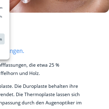
um
Ds
en
assungen.
offfassungen, die etwa 25 %
üffelhorn und Holz.
aste. Die Duroplaste behalten ihre
endet. Die Thermoplaste lassen sich
 Anpassung durch den Augenoptiker im