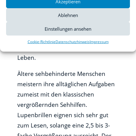
Akzeptieren
Bedienen komplizierter Geräte, das
Ablehnen
Aneignen von lebenspraktischen
Fähigkeiten z.B. bei der
Einstellungen ansehen
Haushaltsführung zur wichtigsten
Cookie-Richtlinie
Datenschutzhinweis
Impressum
Herausforderung für das weitere
Leben.
Ältere sehbehinderte Menschen
meistern ihre alltäglichen Aufgaben
zumeist mit den klassischen
vergrößernden Sehhilfen.
Lupenbrillen eignen sich sehr gut
zum Lesen, solange eine 2,5 bis 3-
fache Vergrößerung ausreicht. Der