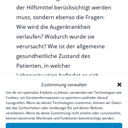
der Hilfsmittel berücksichtigt werden
muss, sondern ebenso die Fragen:
Wie wird die Augenkrankheit
verlaufen? Wodurch wurde sie
verursacht? Wie ist der allgemeine
gesundheitliche Zustand des
Patienten, in welcher
Lebenssituation befindet er sich
beruflich, von seinem sozialen
Zustimmung verwalten
Um dir ein optimales Erlebnis zu bieten, verwenden wir Technologien wie
Umfeld her und wie viel Technik
Cookies, um Geräteinformationen zu speichern und/oder darauf
zuzugreifen. Wenn du diesen Technologien zustimmst, können wir Daten
kann man ihm zumuten? Für
wie das Surfverhalten oder eindeutige IDs auf dieser Website
Menschen, deren Sehvermögen
verarbeiten. Wenn du deine Zustimmung nicht erteilst oder zurückziehst,
können bestimmte Merkmale und Funktionen beeinträchtigt werden.
dramatisch nachlässt, wird das