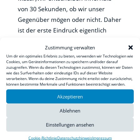
von 30 Sekunden, ob wir unser
Gegenüber mögen oder nicht. Daher
ist der erste Eindruck eigentlich
alles. Die Wenigsten denken darüber
Zustimmung verwalten
nach, dass sie mit ihrer Brille das
Um dir ein optimales Erlebnis zu bieten, verwenden wir Technologien wie
äußere Bild bestimmen. Die Brille
Cookies, um Geräteinformationen zu speichern und/oder darauf
zuzugreifen. Wenn du diesen Technologien zustimmst, können wir Daten
sitzt schließlich mitten im Gesicht.
wie das Surfverhalten oder eindeutige IDs auf dieser Website
verarbeiten. Wenn du deine Zustimmung nicht erteilst oder zurückziehst,
Ein abgetragenes, altes Modell
können bestimmte Merkmale und Funktionen beeinträchtigt werden.
signalisiert, dass der Bewerber auch
Akzeptieren
in anderen Belangen nicht up to
Ablehnen
date ist. Auch rote Druckstellen
Einstellungen ansehen
tragen nicht zum positiven
Gesamteindruck bei. Schmutzige
Cookie-Richtlinie
Datenschutzhinweis
Impressum