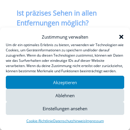
Ist präzises Sehen in allen
Entfernungen möglich?
Zustimmung verwalten
Ab einem Alter von etwa 40 Jahren
Um dir ein optimales Erlebnis zu bieten, verwenden wir Technologien wie
kann die Einstellfähigkeit des Auges
Cookies, um Geräteinformationen zu speichern und/oder darauf
zuzugreifen. Wenn du diesen Technologien zustimmst, können wir Daten
auf verschiedene Entfernungen
wie das Surfverhalten oder eindeutige IDs auf dieser Website
verarbeiten. Wenn du deine Zustimmung nicht erteilst oder zurückziehst,
nachlassen. Für das Lesen oder beim
können bestimmte Merkmale und Funktionen beeinträchtigt werden.
Arbeiten in der Nähe werden die
Akzeptieren
Arme einfach zu kurz. Für diese
Ablehnen
Probleme gibt es verschiedene
Lösungen, wie das Tragen von
Einstellungen ansehen
Gleitsichtlesern, Bifokal- oder
Cookie-Richtlinie
Datenschutzhinweis
Impressum
Trifokal-Gläsern und auch