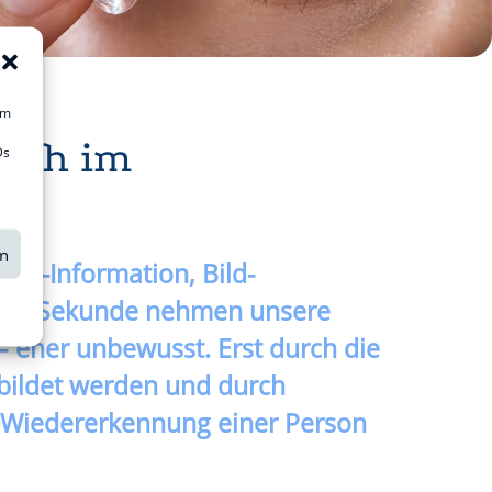
um
isch im
Ds
en
ext-Information, Bild-
ede Sekunde nehmen unsere
– eher unbewusst. Erst durch die
ildet werden und durch
h Wiedererkennung einer Person