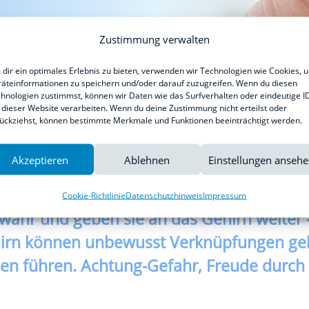
Zustimmung verwalten
dir ein optimales Erlebnis zu bieten, verwenden wir Technologien wie Cookies, 
äteinformationen zu speichern und/oder darauf zuzugreifen. Wenn du diesen
im Alter – besonders krit
hnologien zustimmst, können wir Daten wie das Surfverhalten oder eindeutige I
 dieser Website verarbeiten. Wenn du deine Zustimmung nicht erteilst oder
ückziehst, können bestimmte Merkmale und Funktionen beeinträchtigt werden.
Akzeptieren
Ablehnen
Einstellungen anseh
. Wer schlecht sieht verpasst vieles, ob T
te. Gutes Sehen ist hohe Lebensqualität.
J
Cookie-Richtlinie
Datenschutzhinweis
Impressum
 wahr und geben sie an das Gehirn weiter 
irn können unbewusst Verknüpfungen geb
en führen. Achtung-Gefahr, Freude durc