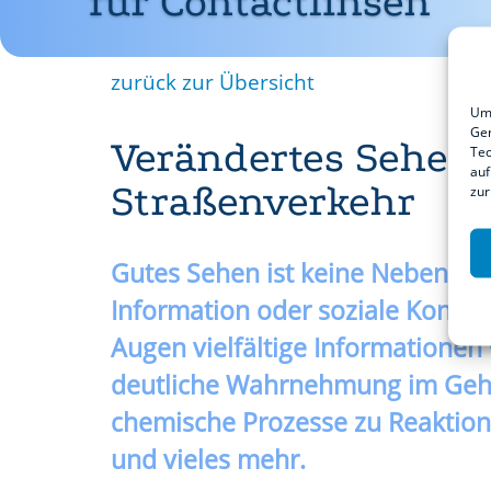
für Contactlinsen
zurück zur Übersicht
Um 
Ger
Verändertes Sehen 
Tec
auf
Straßenverkehr
zur
Gutes Sehen ist keine Nebensache
Information oder soziale Kontak
Augen vielfältige Informationen
deutliche Wahrnehmung im Geh
chemische Prozesse zu Reaktion
und vieles mehr.