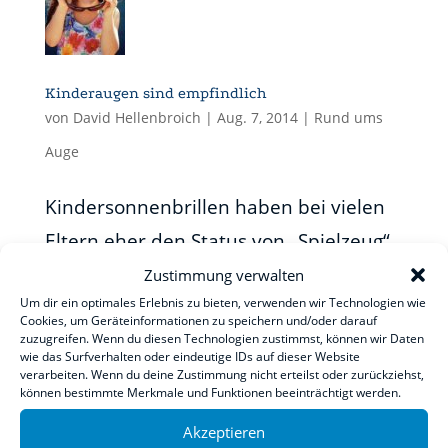
Kinderaugen sind empfindlich
von
David Hellenbroich
|
Aug. 7, 2014
|
Rund ums
Auge
Kindersonnenbrillen haben bei vielen
Eltern eher den Status von „Spielzeug“.
Jedoch sind Kinderaugen gegen
Zustimmung verwalten
Um dir ein optimales Erlebnis zu bieten, verwenden wir Technologien wie
Sonnenstrahlen besonders
Cookies, um Geräteinformationen zu speichern und/oder darauf
zuzugreifen. Wenn du diesen Technologien zustimmst, können wir Daten
empfindlich. Deshalb sollte in der
wie das Surfverhalten oder eindeutige IDs auf dieser Website
warmen Jahreszeit besonders auf den
verarbeiten. Wenn du deine Zustimmung nicht erteilst oder zurückziehst,
können bestimmte Merkmale und Funktionen beeinträchtigt werden.
Sonnenschutz der Jüngsten geachtet
Akzeptieren
werden. Die Augenlinsen...